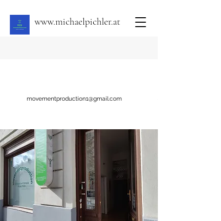
www.michaelpichler.at
movementproduction1@gmail.com